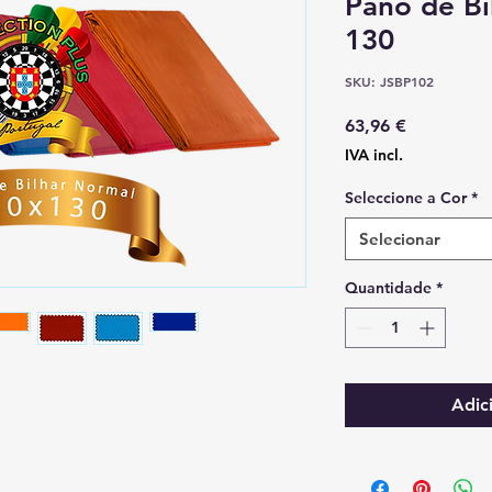
Pano de Bi
130
SKU: JSBP102
Preço
63,96 €
IVA incl.
Seleccione a Cor
*
Selecionar
Quantidade
*
Adic