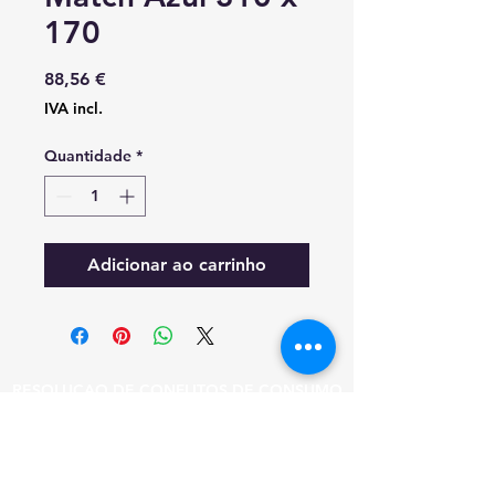
170
Preço
88,56 €
IVA incl.
Quantidade
*
Adicionar ao carrinho
RESOLUÇAO DE CONFLITOS DE CONSUMO
EM CASO DE LITIGIO O CONSUMIDOR
PODE RECORRER A ESTA ENTIDADE DE
RESOLUCAO DE LITIGIOS.
CICAP - TRIBUNAL ARBITRAL DE CONSUMO