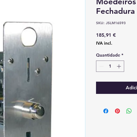
Moedeiros 
Fechadura
SKU: JSLM16593
Preço
185,91 €
IVA incl.
Quantidade
*
Adic