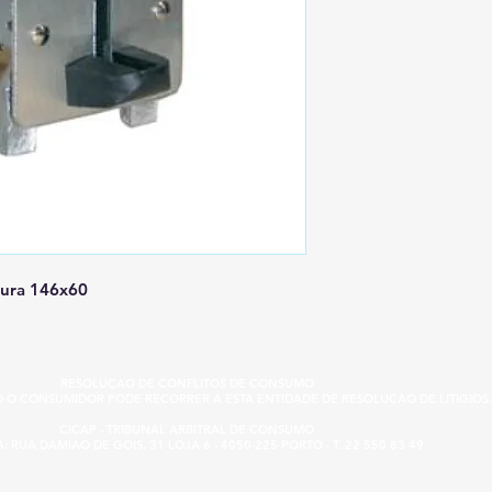
dura 146x60
RESOLUÇAO DE CONFLITOS DE CONSUMO
IO O CONSUMIDOR PODE RECORRER A ESTA ENTIDADE DE RESOLUCAO DE LITIGIOS.
CICAP - TRIBUNAL ARBITRAL DE CONSUMO
 RUA DAMIAO DE GOIS, 31 LOJA 6 - 4050-225 PORTO - T. 22 550 83 49