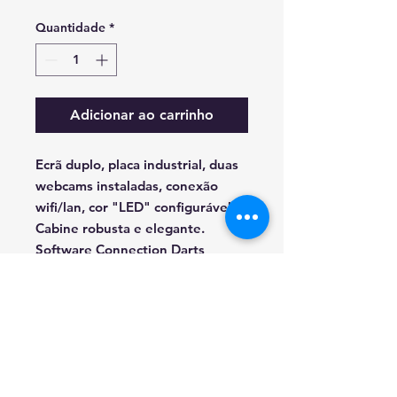
Quantidade
*
Adicionar ao carrinho
Ecrã duplo, placa industrial, duas
webcams instaladas, conexão
wifi/lan, cor "LED" configurável.
Cabine robusta e elegante.
Software Connection Darts
Dois tipos de tamanho de alvo-
39.37cm e 34.29cm
RESOLUÇAO DE CONFLITOS DE CONSUMO