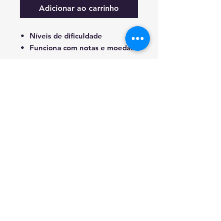
Adicionar ao carrinho
Níveis de dificuldade
Funciona com notas e moedas
RESOLUÇAO DE CONFLITOS DE CONSUMO
EM CASO DE LITIGIO O CONSUMIDOR
PODE RECORRER A ESTA ENTIDADE DE
RESOLUCAO DE LITIGIOS.
CICAP - TRIBUNAL ARBITRAL DE CONSUMO
MORADA: RUA DAMIAO DE GOIS, 31 LOJA
6 - 4050-225
PORTO - T.
22 550 83 49
© 2021 Connection Plus Portugal S.A.