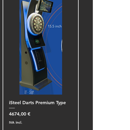
iSteel Darts Premium Type
Preço
4674,00 €
IVA incl.