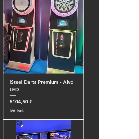
iSteel Darts Premium - Alvo
LED
Preço
5104,50 €
IVA incl.