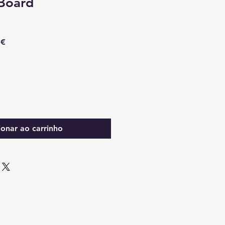
Board
Preço
 €
promocional
ionar ao carrinho