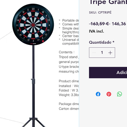
Tripé Gran
SKU: CPTRIPÉ
Preço
 163,59 € 
146,36
normal
IVA incl.
Quantidade
*
Adic