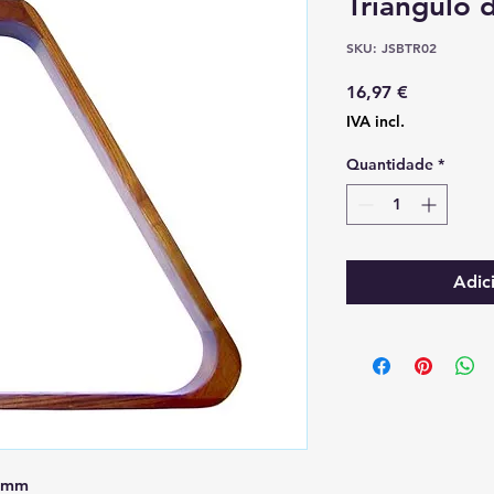
Triângulo 
SKU: JSBTR02
Preço
16,97 €
IVA incl.
Quantidade
*
Adic
7 mm