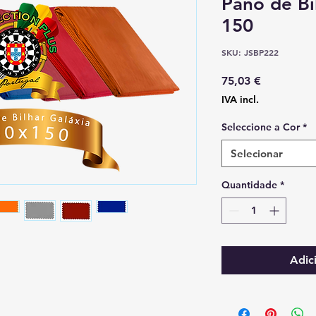
Pano de Bi
150
SKU: JSBP222
Preço
75,03 €
IVA incl.
Seleccione a Cor
*
Selecionar
Quantidade
*
Adic