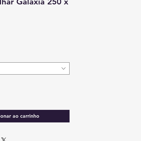
lhar Galáxia 250 x
ionar ao carrinho