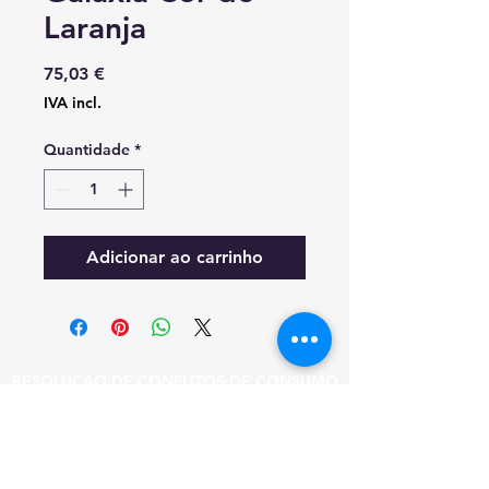
Laranja
Preço
75,03 €
IVA incl.
Quantidade
*
Adicionar ao carrinho
RESOLUÇAO DE CONFLITOS DE CONSUMO
EM CASO DE LITIGIO O CONSUMIDOR
PODE RECORRER A ESTA ENTIDADE DE
RESOLUCAO DE LITIGIOS.
CICAP - TRIBUNAL ARBITRAL DE CONSUMO